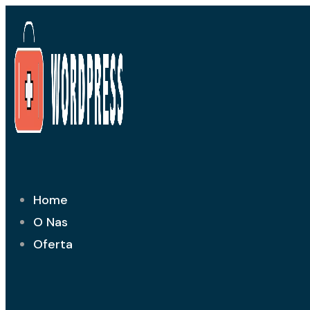
Przejdź
do
treści
Home
O Nas
Oferta