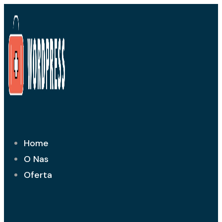
Przejdź
do
treści
Home
O Nas
Oferta