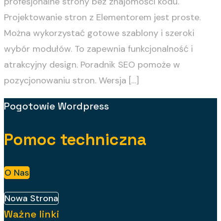
profesjonalne strony bez znajomości kodu.
Projektowanie stron z Elementorem jest proste.
Można wykorzystać gotowe szablony i szeroki
wybór modułów. To zapewnia funkcjonalność i
atrakcyjny design. Poradnik SEO pomoże w
pozycjonowaniu stron. Wersja […]
Pogotowie Wordpress
Pomoc techniczna
O Nas
Nowa Strona
Ważne linki