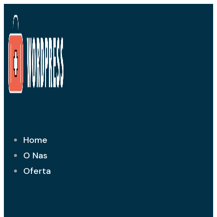
Przejdź
do
treści
Home
O Nas
Oferta