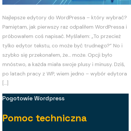
Najlepsze edytory do WordPressa – który wybrać?
Pamiętam, jak pierwszy raz odpaliłem WordPressa i
próbowałem coś napisać. Myślałem: „To przecież
tylko edytor tekstu, co może być trudnego?” No i
szybko się przekonałem, że… może. Opcji było
mnóstwo, a każda miała swoje plusy i minusy. Dziś,
po latach pracy z WP, wiem jedno – wybór edytora
[…]
Pogotowie Wordpress
Pomoc techniczna