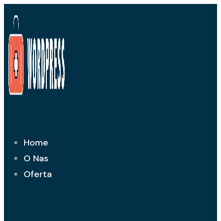
Przejdź
do
treści
Home
O Nas
Oferta