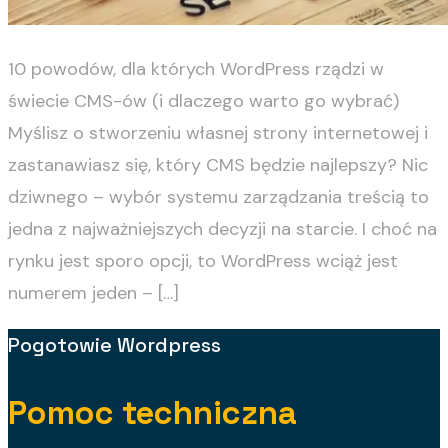
10 powodów, dla których WordPress rządzi w
świecie CMS-ów (i dlaczego warto go wybrać)
Myślisz o stworzeniu własnej strony internetowej i
zastanawiasz się, który CMS będzie najlepszy? Nic
dziwnego – wybór systemu zarządzania treścią to
jedna z najważniejszych decyzji na starcie. I choć na
rynku jest sporo opcji, to WordPress wciąż jest
numerem jeden – […]
Pogotowie Wordpress
Pomoc techniczna