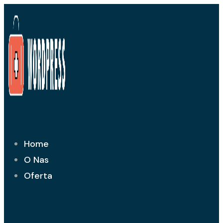
Przejdź
do
treści
Home
O Nas
Oferta